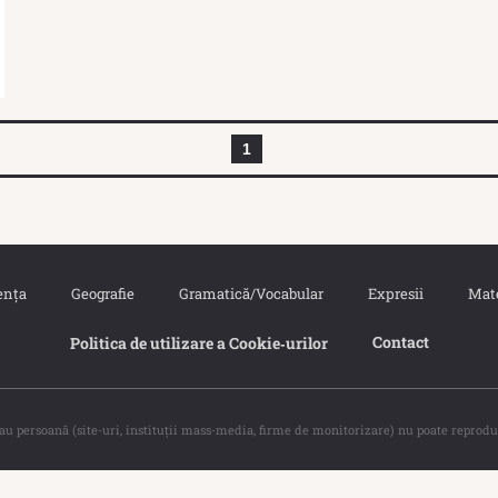
1
ența
Geografie
Gramatică/Vocabular
Expresii
Mat
Contact
Politica de utilizare a Cookie‐urilor
sau persoană (site-uri, instituţii mass-media, firme de monitorizare) nu poate reprodu