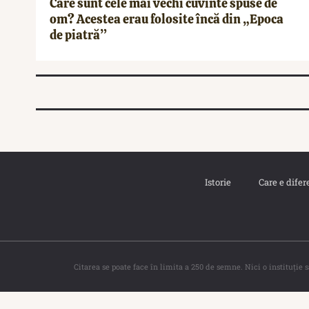
Care sunt cele mai vechi cuvinte spuse de
om? Acestea erau folosite încă din „Epoca
de piatră”
Istorie
Care e difer
Citarea se poate face în limita a 250 de semne. Nici o instituţie 