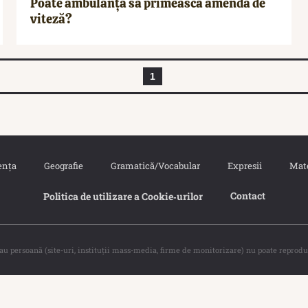
Poate ambulanța să primească amendă de
viteză?
1
ența
Geografie
Gramatică/Vocabular
Expresii
Mat
Contact
Politica de utilizare a Cookie‐urilor
sau persoană (site-uri, instituţii mass-media, firme de monitorizare) nu poate reprodu