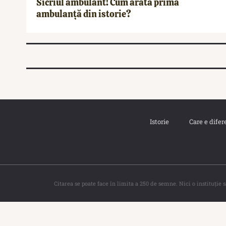
Sicriul ambulant! Cum arăta prima
ambulanță din istorie?
Istorie
Care e difer
Citarea se poate face în limita a 250 de semne. Nici o instituţie 