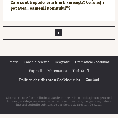
Care sunt treptele ierarhiei bisericești? Ce funcții
pot avea „oamenii Domnului”?
1
Istorie
Care e diferența
Geografie
Gramatică/Vocabular
Expresii
Matematica
Tech Stuff
Contact
Politica de utilizare a Cookie‐urilor
Citarea se poate face în limita a 250 de semne. Nici o instituţie sau persoană
(site-uri, instituţii mass-media, firme de monitorizare) nu poate reproduce
integral scrierile publicistice purtătoare de Drepturi de Autor.