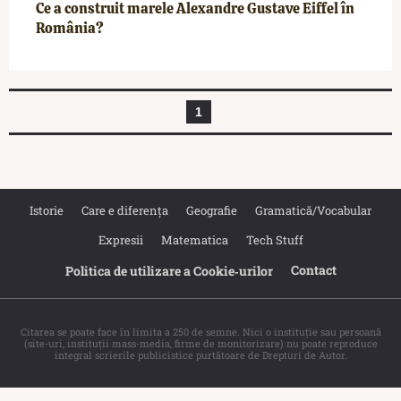
Ce a construit marele Alexandre Gustave Eiffel în
România?
1
Istorie
Care e diferența
Geografie
Gramatică/Vocabular
Expresii
Matematica
Tech Stuff
Contact
Politica de utilizare a Cookie‐urilor
Citarea se poate face în limita a 250 de semne. Nici o instituţie sau persoană
(site-uri, instituţii mass-media, firme de monitorizare) nu poate reproduce
integral scrierile publicistice purtătoare de Drepturi de Autor.