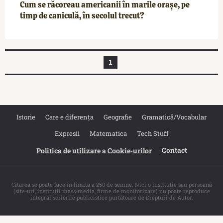
Cum se răcoreau americanii în marile orașe, pe
timp de caniculă, în secolul trecut?
1
Istorie
Care e diferența
Geografie
Gramatică/Vocabular
Expresii
Matematica
Tech Stuff
Contact
Politica de utilizare a Cookie‐urilor
Citarea se poate face în limita a 250 de semne. Nici o instituţie sau persoană
(site-uri, instituţii mass-media, firme de monitorizare) nu poate reproduce
integral scrierile publicistice purtătoare de Drepturi de Autor.