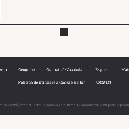
1
ența
Geografie
Gramatică/Vocabular
Expresii
Mat
Contact
Politica de utilizare a Cookie‐urilor
sau persoană (site-uri, instituţii mass-media, firme de monitorizare) nu poate reprodu