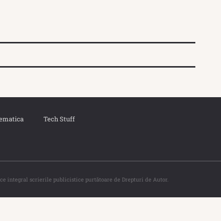
ematica
Tech Stuff
ce integral scrierile publicistice purtătoare de Drepturi de Autor.