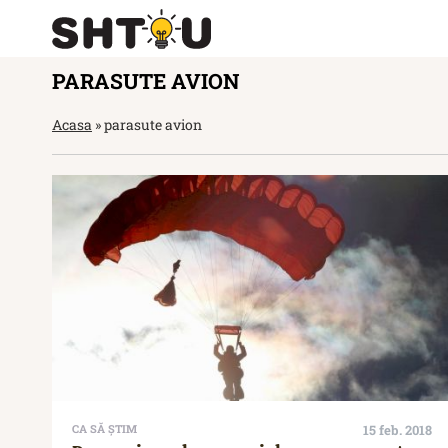
PARASUTE AVION
Acasa
»
parasute avion
CA SĂ ȘTIM
15 feb. 2018