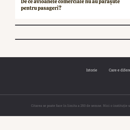
De ce avioanele comerciale nu au parașute
pentru pasageri?
Istorie
Care e difer
Citarea se poate face în limita a 250 de semne. Nici o instituţie 