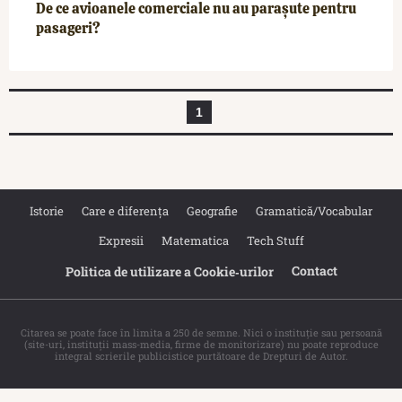
De ce avioanele comerciale nu au parașute pentru
pasageri?
1
Istorie
Care e diferența
Geografie
Gramatică/Vocabular
Expresii
Matematica
Tech Stuff
Contact
Politica de utilizare a Cookie‐urilor
Citarea se poate face în limita a 250 de semne. Nici o instituţie sau persoană
(site-uri, instituţii mass-media, firme de monitorizare) nu poate reproduce
integral scrierile publicistice purtătoare de Drepturi de Autor.