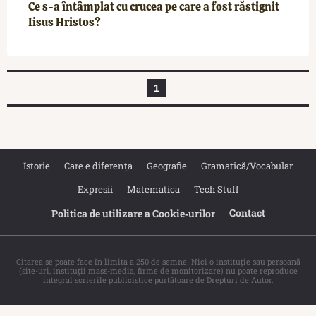
Ce s-a întâmplat cu crucea pe care a fost răstignit
Iisus Hristos?
1
Istorie
Care e diferența
Geografie
Gramatică/Vocabular
Expresii
Matematica
Tech Stuff
Contact
Politica de utilizare a Cookie‐urilor
Citarea se poate face în limita a 250 de semne. Nici o instituţie sau persoană
(site-uri, instituţii mass-media, firme de monitorizare) nu poate reproduce
integral scrierile publicistice purtătoare de Drepturi de Autor.