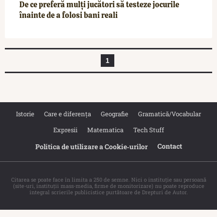
De ce preferă mulți jucători să testeze jocurile
înainte de a folosi bani reali
1
Istorie
Care e diferența
Geografie
Gramatică/Vocabular
Expresii
Matematica
Tech Stuff
Contact
Politica de utilizare a Cookie‐urilor
Citarea se poate face în limita a 250 de semne. Nici o instituţie sau persoană
(site-uri, instituţii mass-media, firme de monitorizare) nu poate reproduce
integral scrierile publicistice purtătoare de Drepturi de Autor.