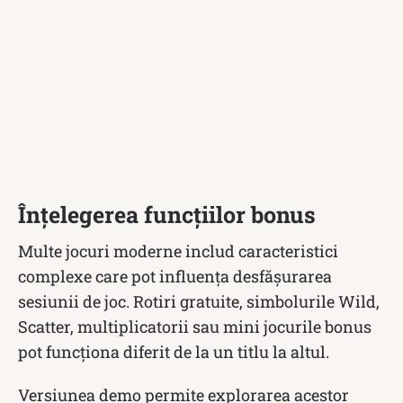
Înțelegerea funcțiilor bonus
Multe jocuri moderne includ caracteristici
complexe care pot influența desfășurarea
sesiunii de joc. Rotiri gratuite, simbolurile Wild,
Scatter, multiplicatorii sau mini jocurile bonus
pot funcționa diferit de la un titlu la altul.
Versiunea demo permite explorarea acestor