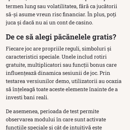
termen lung sau volatilitatea, fără ca jucătorii
să-și asume vreun risc financiar. În plus, poți
juca și dacă nu ai un cont de casino.
De ce să alegi păcănelele gratis?
Fiecare joc are propriile reguli, simboluri și
caracteristici speciale. Unele includ rotiri
gratuite, multiplicatori sau funcții bonus care
influențează dinamica sesiunii de joc. Prin
testarea versiunilor demo, utilizatorii au ocazia
să înțeleagă toate aceste elemente înainte de a
investi bani reali.
De asemenea, perioada de test permite
observarea modului în care sunt activate
funcțiile speciale și cât de intuitivă este