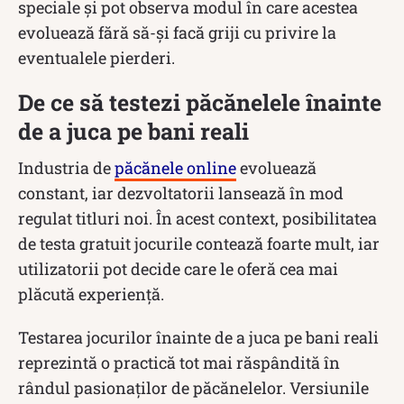
speciale și pot observa modul în care acestea
evoluează fără să-și facă griji cu privire la
eventualele pierderi.
De ce să testezi păcănelele înainte
de a juca pe bani reali
Industria de
păcănele online
evoluează
constant, iar dezvoltatorii lansează în mod
regulat titluri noi. În acest context, posibilitatea
de testa gratuit jocurile contează foarte mult, iar
utilizatorii pot decide care le oferă cea mai
plăcută experiență.
Testarea jocurilor înainte de a juca pe bani reali
reprezintă o practică tot mai răspândită în
rândul pasionaților de păcănelelor. Versiunile