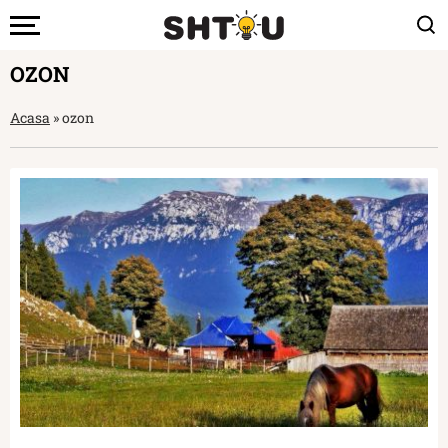
OZON
Acasa
»
ozon