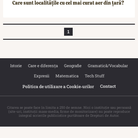
Care sunt localitățile cu cel mai curat aer din țară?
1
Istorie
Care e diferența
Geografie
Gramatică/Vocabular
Expresii
Matematica
Tech Stuff
Contact
Politica de utilizare a Cookie‐urilor
Citarea se poate face în limita a 250 de semne. Nici o instituţie sau persoană
(site-uri, instituţii mass-media, firme de monitorizare) nu poate reproduce
integral scrierile publicistice purtătoare de Drepturi de Autor.