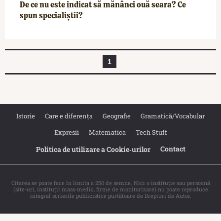
De ce nu este indicat să mănânci ouă seara? Ce
spun specialiștii?
1
Istorie
Care e diferența
Geografie
Gramatică/Vocabular
Expresii
Matematica
Tech Stuff
Contact
Politica de utilizare a Cookie‐urilor
Citarea se poate face în limita a 250 de semne. Nici o instituţie sau persoană
(site-uri, instituţii mass-media, firme de monitorizare) nu poate reproduce
integral scrierile publicistice purtătoare de Drepturi de Autor.