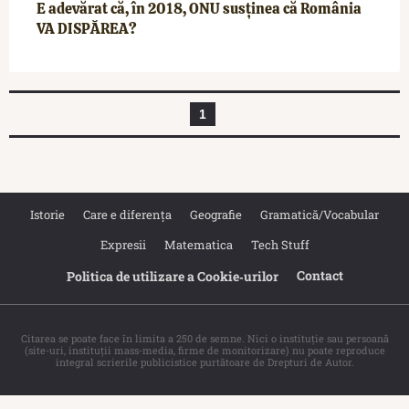
E adevărat că, în 2018, ONU susținea că România
VA DISPĂREA?
1
Istorie
Care e diferența
Geografie
Gramatică/Vocabular
Expresii
Matematica
Tech Stuff
Contact
Politica de utilizare a Cookie‐urilor
Citarea se poate face în limita a 250 de semne. Nici o instituţie sau persoană
(site-uri, instituţii mass-media, firme de monitorizare) nu poate reproduce
integral scrierile publicistice purtătoare de Drepturi de Autor.