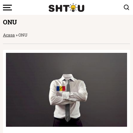
ONU
Acasa
»
ONU