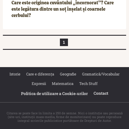
Care este originea cuvântului „încornorat”? Care
este legătura dintre un soț înșelat și coarnele
cerbului?
1
Istorie
Care e diferența
Geografie
Gramatică/Vocabular
Expresii
Matematica
Tech Stuff
Contact
Politica de utilizare a Cookie‐urilor
Citarea se poate face în limita a 250 de semne. Nici o instituţie sau persoană
(site-uri, instituţii mass-media, firme de monitorizare) nu poate reproduce
integral scrierile publicistice purtătoare de Drepturi de Autor.