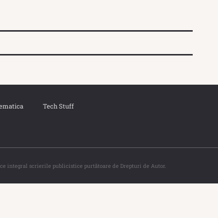
ematica
Tech Stuff
ce integral scrierile publicistice purtătoare de Drepturi de Autor.