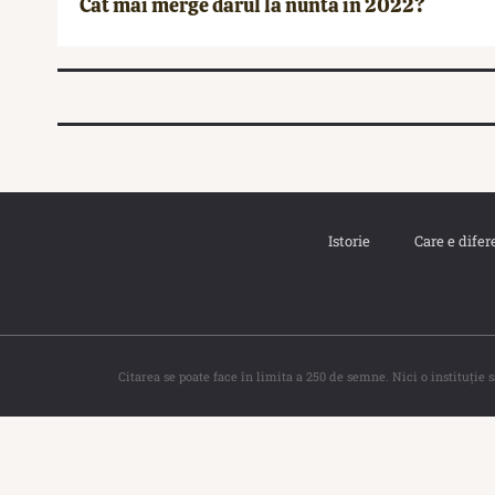
Cât mai merge darul la nuntă în 2022?
Istorie
Care e difer
Citarea se poate face în limita a 250 de semne. Nici o instituţie 