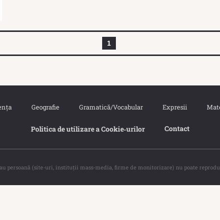
1
ența
Geografie
Gramatică/Vocabular
Expresii
Mat
Contact
Politica de utilizare a Cookie‐urilor
sau persoană (site-uri, instituţii mass-media, firme de monitorizare) nu poate reprodu