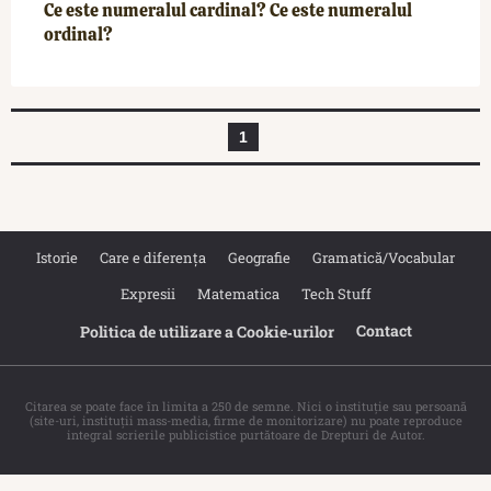
Ce este numeralul cardinal? Ce este numeralul
ordinal?
1
Istorie
Care e diferența
Geografie
Gramatică/Vocabular
Expresii
Matematica
Tech Stuff
Contact
Politica de utilizare a Cookie‐urilor
Citarea se poate face în limita a 250 de semne. Nici o instituţie sau persoană
(site-uri, instituţii mass-media, firme de monitorizare) nu poate reproduce
integral scrierile publicistice purtătoare de Drepturi de Autor.