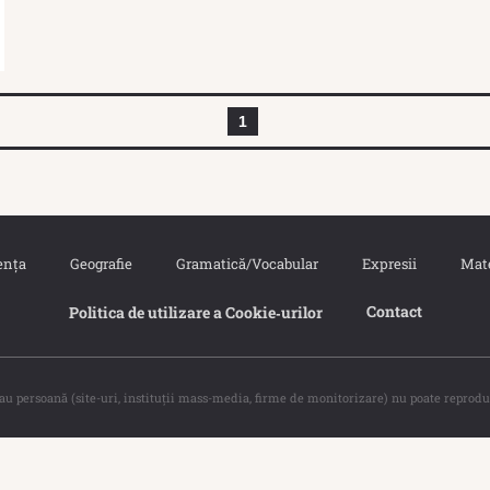
1
ența
Geografie
Gramatică/Vocabular
Expresii
Mat
Contact
Politica de utilizare a Cookie‐urilor
sau persoană (site-uri, instituţii mass-media, firme de monitorizare) nu poate reprodu