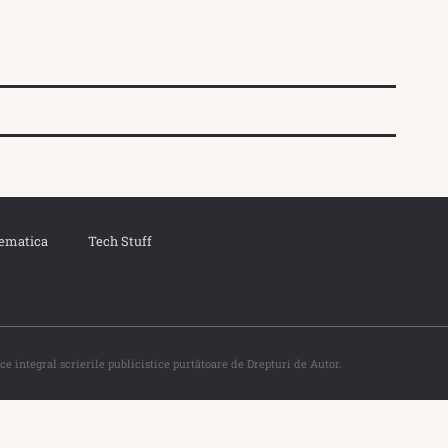
ematica
Tech Stuff
ce integral scrierile publicistice purtătoare de Drepturi de Autor.