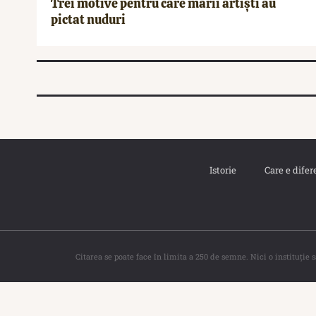
Trei motive pentru care marii artiști au
pictat nuduri
Istorie
Care e difer
Citarea se poate face în limita a 250 de semne. Nici o instituţie 