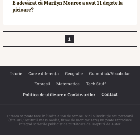
E adevărat că Marilyn Monroe a avut 11 degete la
picioare?
1
Istorie
Care e diferența
Geografie
Gramatică/Vocabular
Expresii
Matematica
Tech Stuff
Contact
Politica de utilizare a Cookie‐urilor
Citarea se poate face în limita a 250 de semne. Nici o instituţie sau persoană
(site-uri, instituţii mass-media, firme de monitorizare) nu poate reproduce
integral scrierile publicistice purtătoare de Drepturi de Autor.