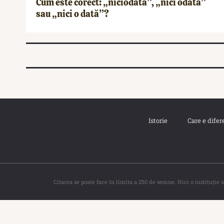
Cum este corect: „niciodată”, „nici odată”
sau „nici o dată”?
Istorie
Care e difer
Citarea se poate face în limita a 250 de semne. Nici o instituţie 