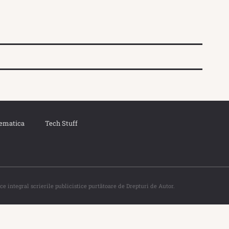
ematica
Tech Stuff
ce integral scrierile publicistice purtătoare de Drepturi de Autor.