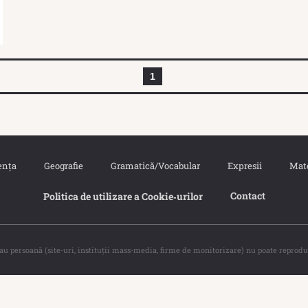
1
ența
Geografie
Gramatică/Vocabular
Expresii
Mat
Contact
Politica de utilizare a Cookie‐urilor
sau persoană (site-uri, instituţii mass-media, firme de monitorizare) nu poate reprodu