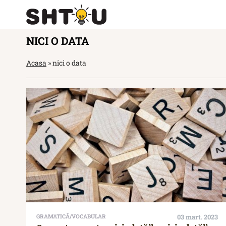
NICI O DATA
Acasa
»
nici o data
GRAMATICĂ/VOCABULAR
03 mart. 2023