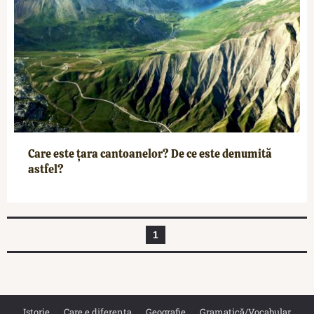
Care este țara cantoanelor? De ce este denumită
astfel?
1
Istorie
Care e diferența
Geografie
Gramatică/Vocabular