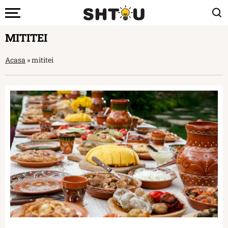
MITITEI
Acasa
»
mititei