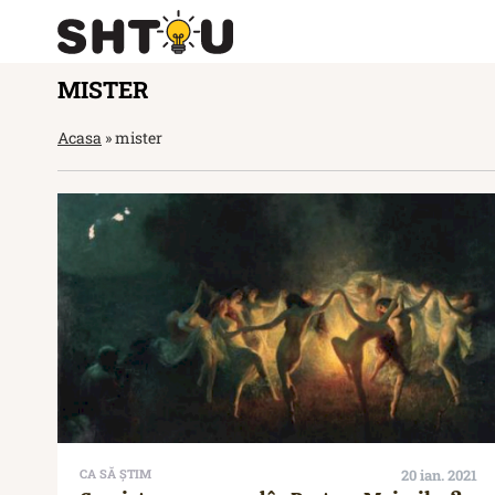
MISTER
Acasa
»
mister
CA SĂ ȘTIM
20 ian. 2021