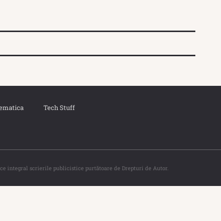
ematica
Tech Stuff
ce integral scrierile publicistice purtătoare de Drepturi de Autor.