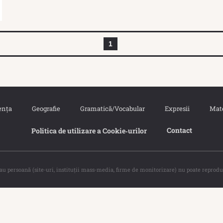
1
ența
Geografie
Gramatică/Vocabular
Expresii
Mat
Contact
Politica de utilizare a Cookie‐urilor
sau persoană (site-uri, instituţii mass-media, firme de monitorizare) nu poate reprodu