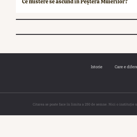
Ce mistere se ascund în Peștera Muierilor?
Istorie
Care e difer
Citarea se poate face în limita a 250 de semne. Nici o instituţie 