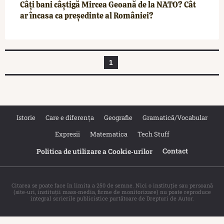
Câți bani câștigă Mircea Geoană de la NATO? Cât
ar încasa ca președinte al României?
1
Istorie
Care e diferența
Geografie
Gramatică/Vocabular
Expresii
Matematica
Tech Stuff
Contact
Politica de utilizare a Cookie‐urilor
Citarea se poate face în limita a 250 de semne. Nici o instituţie sau persoană
(site-uri, instituţii mass-media, firme de monitorizare) nu poate reproduce
integral scrierile publicistice purtătoare de Drepturi de Autor.