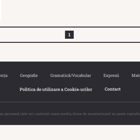
1
ența
Geografie
Gramatică/Vocabular
Expresii
Mat
Contact
Politica de utilizare a Cookie‐urilor
sau persoană (site-uri, instituţii mass-media, firme de monitorizare) nu poate reprodu