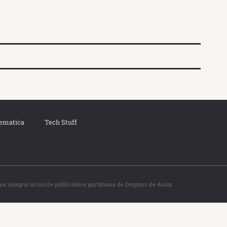
ematica
Tech Stuff
ce integral scrierile publicistice purtătoare de Drepturi de Autor.