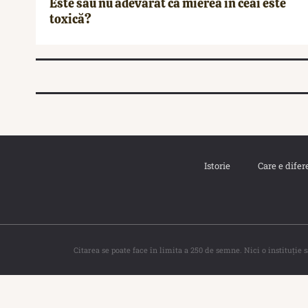
Este sau nu adevărat că mierea în ceai este
toxică?
Istorie
Care e difer
Citarea se poate face în limita a 250 de semne. Nici o instituţie 