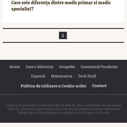
Care este diferența dintre medic primar si medic
specialist?
1
Istorie
Care e diferența
Geografie
Gramatică/Vocabular
Expresii
Matematica
Tech Stuff
Contact
Politica de utilizare a Cookie‐urilor
Citarea se poate face în limita a 250 de semne. Nici o instituţie sau persoană
(site-uri, instituţii mass-media, firme de monitorizare) nu poate reproduce
integral scrierile publicistice purtătoare de Drepturi de Autor.