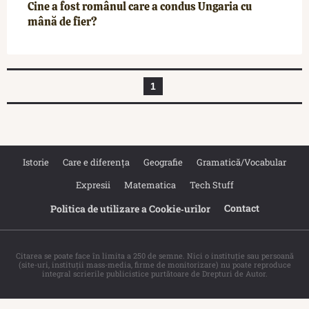
Cine a fost românul care a condus Ungaria cu
mână de fier?
1
Istorie
Care e diferența
Geografie
Gramatică/Vocabular
Expresii
Matematica
Tech Stuff
Contact
Politica de utilizare a Cookie‐urilor
Citarea se poate face în limita a 250 de semne. Nici o instituţie sau persoană
(site-uri, instituţii mass-media, firme de monitorizare) nu poate reproduce
integral scrierile publicistice purtătoare de Drepturi de Autor.