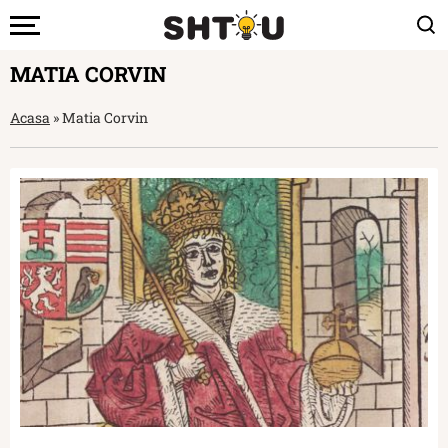
MATIA CORVIN
Acasa
»
Matia Corvin