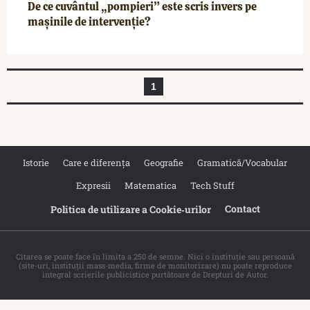
De ce cuvântul „pompieri” este scris invers pe
mașinile de intervenție?
1
Istorie
Care e diferența
Geografie
Gramatică/Vocabular
Expresii
Matematica
Tech Stuff
Contact
Politica de utilizare a Cookie‐urilor
Citarea se poate face în limita a 250 de semne. Nici o instituţie sau persoană
(site-uri, instituţii mass-media, firme de monitorizare) nu poate reproduce
integral scrierile publicistice purtătoare de Drepturi de Autor.