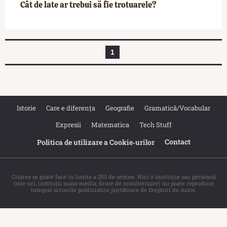
Cât de late ar trebui să fie trotuarele?
1
Istorie
Care e diferența
Geografie
Gramatică/Vocabular
Expresii
Matematica
Tech Stuff
Contact
Politica de utilizare a Cookie‐urilor
Citarea se poate face în limita a 250 de semne. Nici o instituţie sau persoană
(site-uri, instituţii mass-media, firme de monitorizare) nu poate reproduce
integral scrierile publicistice purtătoare de Drepturi de Autor.