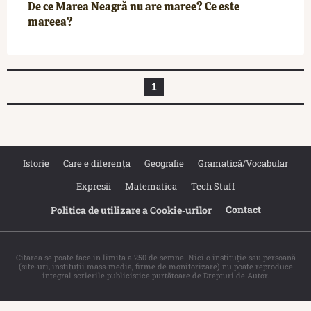
De ce Marea Neagră nu are maree? Ce este
mareea?
1
Istorie
Care e diferența
Geografie
Gramatică/Vocabular
Expresii
Matematica
Tech Stuff
Contact
Politica de utilizare a Cookie‐urilor
Citarea se poate face în limita a 250 de semne. Nici o instituţie sau persoană
(site-uri, instituţii mass-media, firme de monitorizare) nu poate reproduce
integral scrierile publicistice purtătoare de Drepturi de Autor.