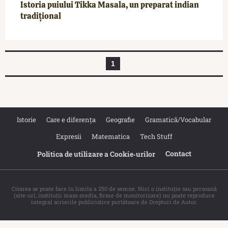
Istoria puiului Tikka Masala, un preparat indian
tradițional
1
Istorie
Care e diferența
Geografie
Gramatică/Vocabular
Expresii
Matematica
Tech Stuff
Contact
Politica de utilizare a Cookie‐urilor
Citarea se poate face în limita a 250 de semne. Nici o instituţie sau persoană
(site-uri, instituţii mass-media, firme de monitorizare) nu poate reproduce
integral scrierile publicistice purtătoare de Drepturi de Autor.