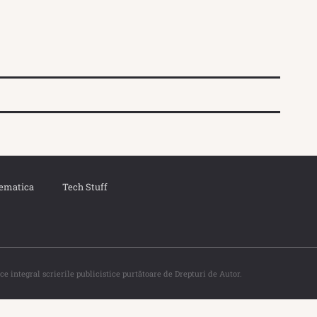
ematica
Tech Stuff
ce integral scrierile publicistice purtătoare de Drepturi de Autor.