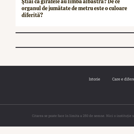
Știai că girafele au limba albastră? De ce
organul de jumătate de metru este o culoare
diferită?
Istorie
Care e difer
Citarea se poate face în limita a 250 de semne. Nici o instituţie 