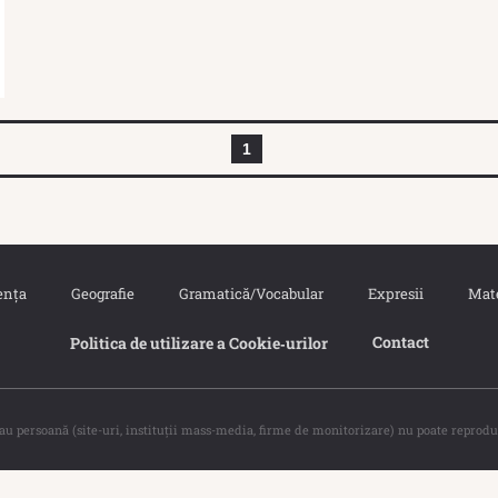
1
ența
Geografie
Gramatică/Vocabular
Expresii
Mat
Contact
Politica de utilizare a Cookie‐urilor
sau persoană (site-uri, instituţii mass-media, firme de monitorizare) nu poate reprodu