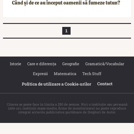
Când și de ce au început oamenii să fumeze tutun?
1
Istorie
Care e diferența
Geografie
Gramatică/Vocabular
Expresii
Matematica
Tech Stuff
Contact
Politica de utilizare a Cookie‐urilor
Citarea se poate face în limita a 250 de semne. Nici o instituţie sau persoană
(site-uri, instituţii mass-media, firme de monitorizare) nu poate reproduce
integral scrierile publicistice purtătoare de Drepturi de Autor.