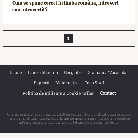
Cum se spune corect în limba română, introvert
sau introvertit?
1
Istorie
Care e diferența
Geografie
Gramatică/Vocabular
Expresii
Matematica
Tech Stuff
Contact
Politica de utilizare a Cookie‐urilor
Citarea se poate face în limita a 250 de semne. Nici o instituţie sau persoană
(site-uri, instituţii mass-media, firme de monitorizare) nu poate reproduce
integral scrierile publicistice purtătoare de Drepturi de Autor.