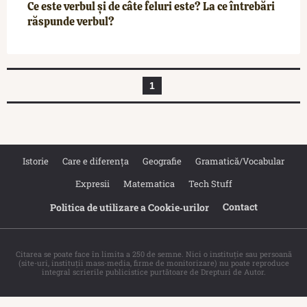
Ce este verbul și de câte feluri este? La ce întrebări
răspunde verbul?
1
Istorie
Care e diferența
Geografie
Gramatică/Vocabular
Expresii
Matematica
Tech Stuff
Contact
Politica de utilizare a Cookie‐urilor
Citarea se poate face în limita a 250 de semne. Nici o instituţie sau persoană
(site-uri, instituţii mass-media, firme de monitorizare) nu poate reproduce
integral scrierile publicistice purtătoare de Drepturi de Autor.