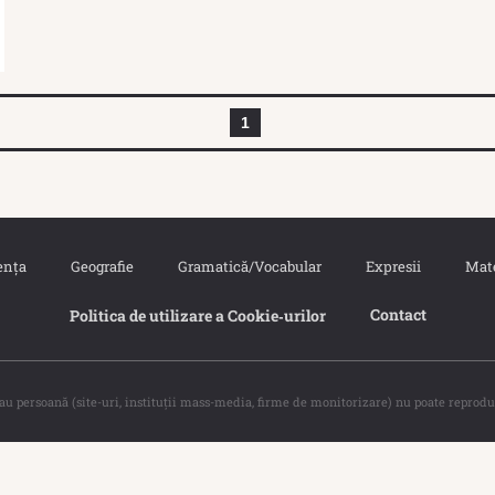
1
ența
Geografie
Gramatică/Vocabular
Expresii
Mat
Contact
Politica de utilizare a Cookie‐urilor
sau persoană (site-uri, instituţii mass-media, firme de monitorizare) nu poate reprodu