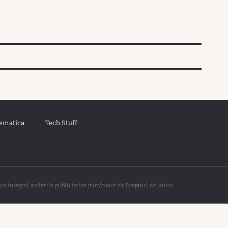
ematica
Tech Stuff
ce integral scrierile publicistice purtătoare de Drepturi de Autor.