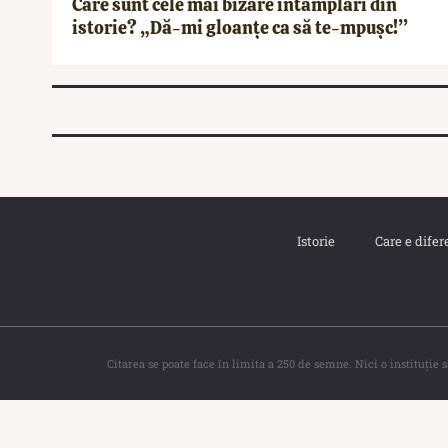
Care sunt cele mai bizare întâmplări din
istorie? „Dă-mi gloanţe ca să te-mpuşc!”
Istorie
Care e difer
Citarea se poate face în limita a 250 de semne. Nici o instituţie 