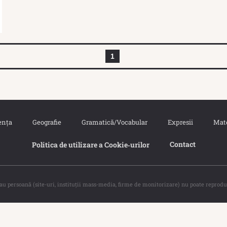
1
ența
Geografie
Gramatică/Vocabular
Expresii
Mat
Contact
Politica de utilizare a Cookie‐urilor
sau persoană (site-uri, instituţii mass-media, firme de monitorizare) nu poate reprodu