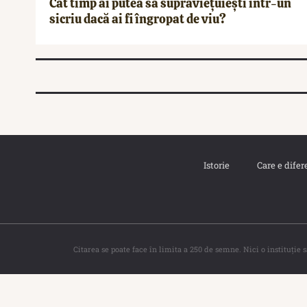
Cât timp ai putea să supraviețuiești într-un
sicriu dacă ai fi îngropat de viu?
Istorie
Care e difer
Citarea se poate face în limita a 250 de semne. Nici o instituţie 