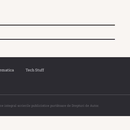
ematica
Tech Stuff
ce integral scrierile publicistice purtătoare de Drepturi de Autor.