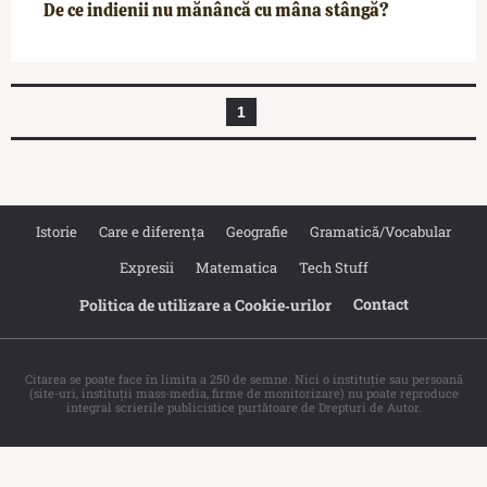
De ce indienii nu mănâncă cu mâna stângă?
1
Istorie
Care e diferența
Geografie
Gramatică/Vocabular
Expresii
Matematica
Tech Stuff
Contact
Politica de utilizare a Cookie‐urilor
Citarea se poate face în limita a 250 de semne. Nici o instituţie sau persoană
(site-uri, instituţii mass-media, firme de monitorizare) nu poate reproduce
integral scrierile publicistice purtătoare de Drepturi de Autor.