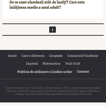
De ce sunt olandezii atât de înalți? Care este
înălțimea medie a unui adult?
1
Istorie
Care e diferența
Geografie
Gramatică/Vocabular
Expresii
Matematica
Tech Stuff
Contact
Politica de utilizare a Cookie‐urilor
Citarea se poate face în limita a 250 de semne. Nici o instituţie sau persoană
(site-uri, instituţii mass-media, firme de monitorizare) nu poate reproduce
integral scrierile publicistice purtătoare de Drepturi de Autor.