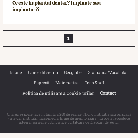
Ce este implantul dentar? Implante sau
implanturi?
1
Istorie
Care e diferența
Geografie
Gramatică/Vocabular
Expresii
Matematica
Tech Stuff
Contact
Politica de utilizare a Cookie‐urilor
Citarea se poate face în limita a 250 de semne. Nici o instituţie sau persoană
(site-uri, instituţii mass-media, firme de monitorizare) nu poate reproduce
integral scrierile publicistice purtătoare de Drepturi de Autor.