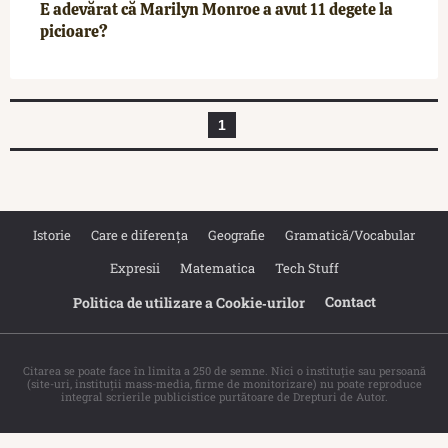
E adevărat că Marilyn Monroe a avut 11 degete la
picioare?
1
Istorie
Care e diferența
Geografie
Gramatică/Vocabular
Expresii
Matematica
Tech Stuff
Contact
Politica de utilizare a Cookie‐urilor
Citarea se poate face în limita a 250 de semne. Nici o instituţie sau persoană
(site-uri, instituţii mass-media, firme de monitorizare) nu poate reproduce
integral scrierile publicistice purtătoare de Drepturi de Autor.