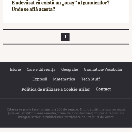
E adevărat că există un „oraș” al gunoierilor?
Unde se află acesta?
1
Istorie
Care e diferența
Geografie
Gramatică/Vocabular
Expresii
Matematica
Tech Stuff
Contact
Politica de utilizare a Cookie‐urilor
Citarea se poate face în limita a 250 de semne. Nici o instituţie sau persoană
(site-uri, instituţii mass-media, firme de monitorizare) nu poate reproduce
integral scrierile publicistice purtătoare de Drepturi de Autor.