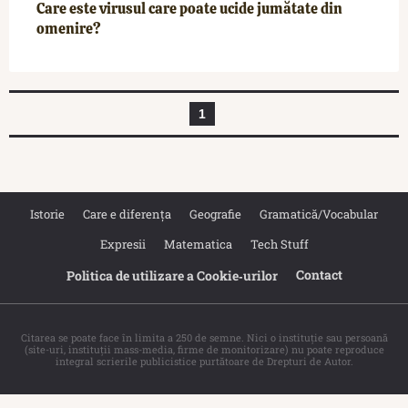
Care este virusul care poate ucide jumătate din
omenire?
1
Istorie
Care e diferența
Geografie
Gramatică/Vocabular
Expresii
Matematica
Tech Stuff
Contact
Politica de utilizare a Cookie‐urilor
Citarea se poate face în limita a 250 de semne. Nici o instituţie sau persoană
(site-uri, instituţii mass-media, firme de monitorizare) nu poate reproduce
integral scrierile publicistice purtătoare de Drepturi de Autor.