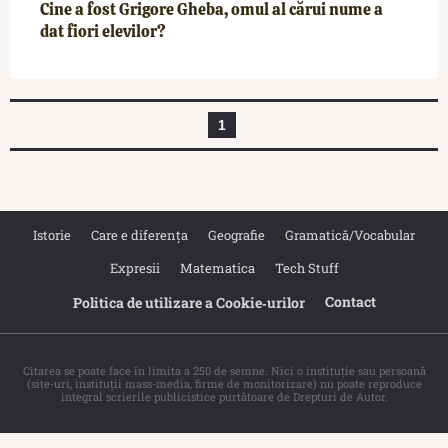
Cine a fost Grigore Gheba, omul al cărui nume a
dat fiori elevilor?
1
Istorie
Care e diferența
Geografie
Gramatică/Vocabular
Expresii
Matematica
Tech Stuff
Contact
Politica de utilizare a Cookie‐urilor
Citarea se poate face în limita a 250 de semne. Nici o instituţie sau persoană
(site-uri, instituţii mass-media, firme de monitorizare) nu poate reproduce
integral scrierile publicistice purtătoare de Drepturi de Autor.