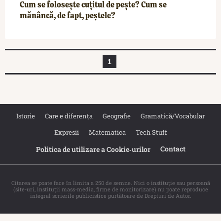
Cum se folosește cuțitul de pește? Cum se
mănâncă, de fapt, peștele?
1
Istorie
Care e diferența
Geografie
Gramatică/Vocabular
Expresii
Matematica
Tech Stuff
Contact
Politica de utilizare a Cookie‐urilor
Citarea se poate face în limita a 250 de semne. Nici o instituţie sau persoană
(site-uri, instituţii mass-media, firme de monitorizare) nu poate reproduce
integral scrierile publicistice purtătoare de Drepturi de Autor.