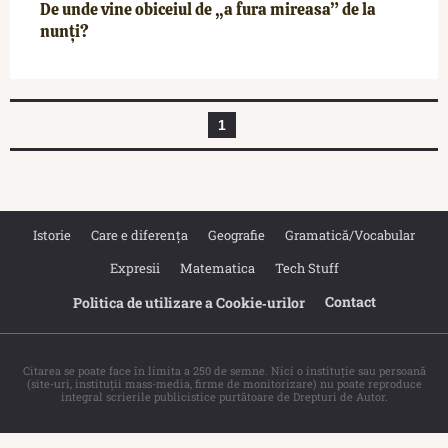
De unde vine obiceiul de „a fura mireasa” de la
nunți?
1
Istorie
Care e diferența
Geografie
Gramatică/Vocabular
Expresii
Matematica
Tech Stuff
Contact
Politica de utilizare a Cookie‐urilor
Citarea se poate face în limita a 250 de semne. Nici o instituţie sau persoană
(site-uri, instituţii mass-media, firme de monitorizare) nu poate reproduce
integral scrierile publicistice purtătoare de Drepturi de Autor.