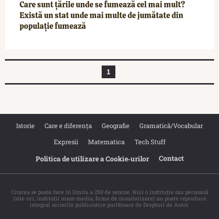
Care sunt țările unde se fumează cel mai mult?
Există un stat unde mai multe de jumătate din
populație fumează
1
Istorie
Care e diferența
Geografie
Gramatică/Vocabular
Expresii
Matematica
Tech Stuff
Contact
Politica de utilizare a Cookie‐urilor
Citarea se poate face în limita a 250 de semne. Nici o instituţie sau persoană
(site-uri, instituţii mass-media, firme de monitorizare) nu poate reproduce
integral scrierile publicistice purtătoare de Drepturi de Autor.