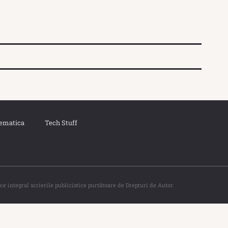
ematica
Tech Stuff
ce integral scrierile publicistice purtătoare de Drepturi de Autor.