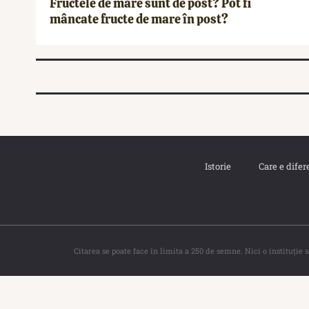
Fructele de mare sunt de post? Pot fi
mâncate fructe de mare în post?
Istorie
Care e difer
Citarea se poate face în limita a 250 de semne. Nici o instituţie 