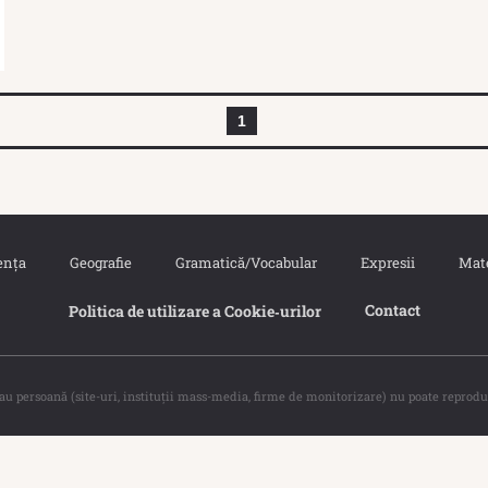
1
ența
Geografie
Gramatică/Vocabular
Expresii
Mat
Contact
Politica de utilizare a Cookie‐urilor
sau persoană (site-uri, instituţii mass-media, firme de monitorizare) nu poate reprodu