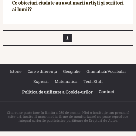
Ce obiceiuri ciudate au avut marii artiști și scriitori
ai lumii?
1
Istorie
Care e diferența
Geografie
Gramatică/Vocabular
Expresii
Matematica
Tech Stuff
Contact
Politica de utilizare a Cookie‐urilor
Citarea se poate face în limita a 250 de semne. Nici o instituţie sau persoană
(site-uri, instituţii mass-media, firme de monitorizare) nu poate reproduce
integral scrierile publicistice purtătoare de Drepturi de Autor.