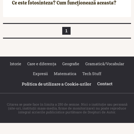
Ce este fotosinteza? Cum funcționează aceasta?
1
Istorie
Care e diferența
Geografie
Gramatică/Vocabular
Expresii
Matematica
Tech Stuff
Contact
Politica de utilizare a Cookie‐urilor
Citarea se poate face în limita a 250 de semne. Nici o instituţie sau persoană
(site-uri, instituţii mass-media, firme de monitorizare) nu poate reproduce
integral scrierile publicistice purtătoare de Drepturi de Autor.