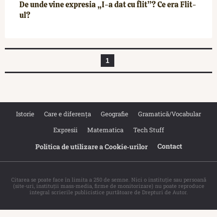
De unde vine expresia „I-a dat cu flit”? Ce era Flit-
ul?
1
Istorie
Care e diferența
Geografie
Gramatică/Vocabular
Expresii
Matematica
Tech Stuff
Contact
Politica de utilizare a Cookie‐urilor
Citarea se poate face în limita a 250 de semne. Nici o instituţie sau persoană
(site-uri, instituţii mass-media, firme de monitorizare) nu poate reproduce
integral scrierile publicistice purtătoare de Drepturi de Autor.